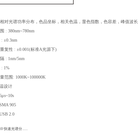
：相对光谱功率分布，色品坐标，相关色温，显色指数，色容差，峰值波
: 380nm~780nm
 ±0.3nm
复性 : ±0.001(标准A光源下)
: 1nm/5nm
: 1%
范围: 1000K~100000K
 恒温设计
6μs~10s
SMA 905
USB 2.0
10 快速光谱分......